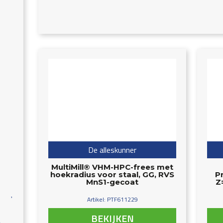
De alleskunner
MultiMill® VHM-HPC-frees met
hoekradius voor staal, GG, RVS
P
MnS1-gecoat
Z
Artikel: PTF611229
BEKIJKEN