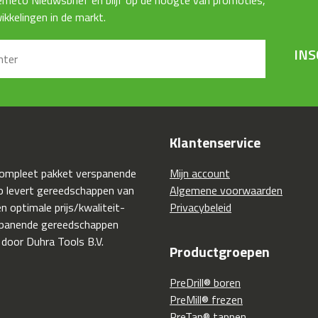
kkelingen in de markt.
INS
Klantenservice
compleet pakket verspanende
Mijn account
 levert gereedschappen van
Algemene voorwaarden
 optimale prijs/kwaliteit-
Privacybeleid
spanende gereedschappen
 door Duhra Tools B.V.
Productgroepen
PreDrill® boren
PreMill® frezen
PreTap® tappen