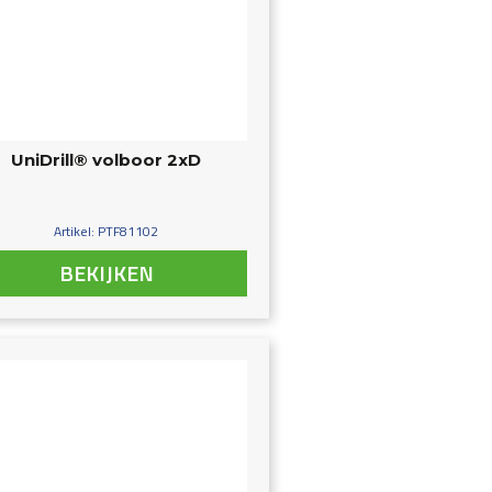
UniDrill® volboor 2xD
Artikel: PTF81102
BEKIJKEN