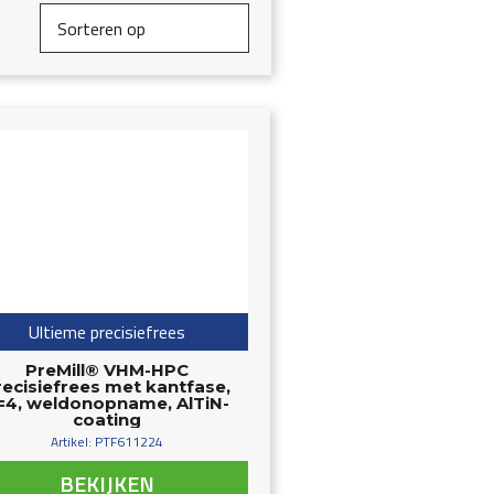
Ultieme precisiefrees
PreMill® VHM-HPC
recisiefrees met kantfase,
=4, weldonopname, AlTiN-
coating
Artikel: PTF611224
BEKIJKEN