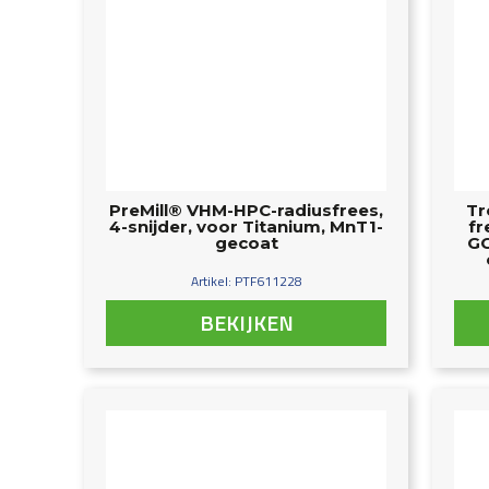
PreMill® VHM-HPC-radiusfrees,
Tr
4-snijder, voor Titanium, MnT1-
fr
gecoat
GG
Artikel: PTF611228
BEKIJKEN