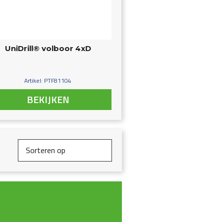
UniDrill® volboor 4xD
Artikel: PTF81104
BEKIJKEN