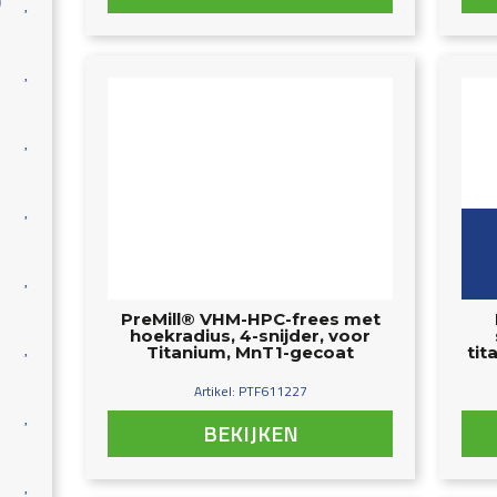
)
PreMill® VHM-HPC-frees met
hoekradius, 4-snijder, voor
Titanium, MnT1-gecoat
tit
Artikel: PTF611227
BEKIJKEN