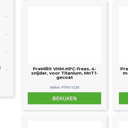
)
PreMill® VHM-HPC-frees, 4-
Pre
snijder, voor Titanium, MnT1-
me
gecoat
Artikel: PTF611226
BEKIJKEN