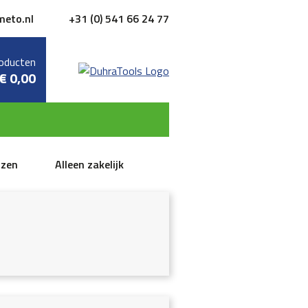
meto.nl
+31 (0) 541 66 24 77
oducten
€
0,00
jzen
Alleen zakelijk