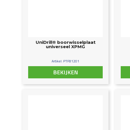
UniDrill® boorwisselplaat
universeel XPMG
Artikel: PTF81201
BEKIJKEN