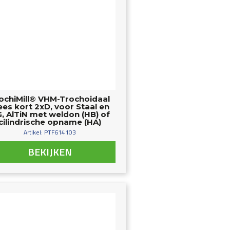
ochiMill® VHM-Trochoidaal
ees kort 2xD, voor Staal en
, AlTiN met weldon (HB) of
cilindrische opname (HA)
Artikel: PTF614103
BEKIJKEN