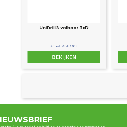
UniDrill® volboor 3xD
Artikel: PTF81103
BEKIJKEN
IEUWSBRIEF
Premeto Nieuwsbrief en blijf op de hoogte van promoties,