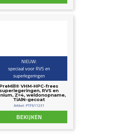
NIEUW:
speciaal voor RVS en
superlegeringen
PreMill® VHM-HPC-frees
superlegeringen, RVS en
anium, Z=4, weldonopname,
TiAlN-gecoat
Artikel: PTF611231
BEKIJKEN