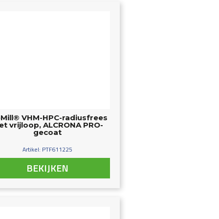
Mill® VHM-HPC-radiusfrees
t vrijloop, ALCRONA PRO-
gecoat
Artikel: PTF611225
BEKIJKEN