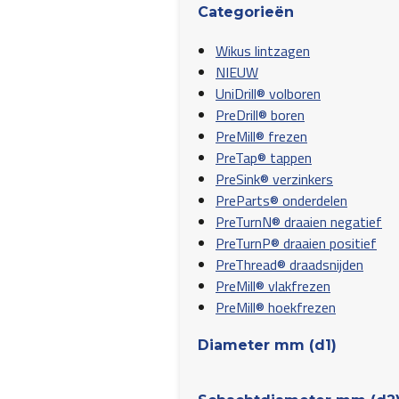
Categorieën
Wikus lintzagen
NIEUW
UniDrill® volboren
PreDrill® boren
PreMill® frezen
PreTap® tappen
PreSink® verzinkers
PreParts® onderdelen
PreTurnN® draaien negatief
PreTurnP® draaien positief
PreThread® draadsnijden
PreMill® vlakfrezen
PreMill® hoekfrezen
Diameter mm (d1)