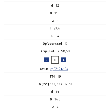
d
12
D
11.0
Z
4
I
27.4
L
84
Op Voorraad
€
284,50
Art.#
cp82121.104
TPI
19
G (55°) BSF, BSP
G3/8
d
14
D
14.0
Z
4