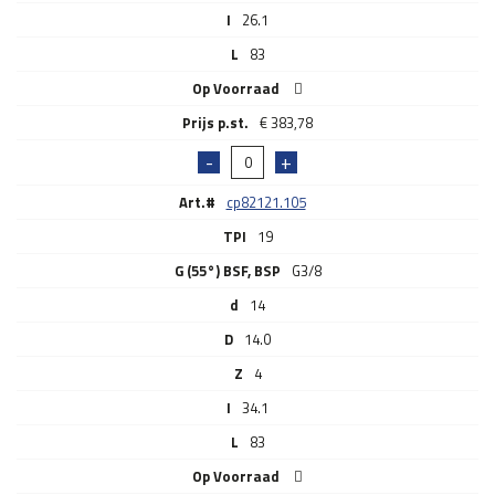
I
26.1
L
83
Op Voorraad
€
383,78
Art.#
cp82121.105
TPI
19
G (55°) BSF, BSP
G3/8
d
14
D
14.0
Z
4
I
34.1
L
83
Op Voorraad