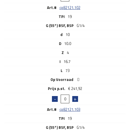
Art.#
cp82121.102
TPI
19
G (55°) BSF, BSP
G1/4
d
10
D
10.0
Z
4
I
16.7
L
73
Op Voorraad
€
241,92
Art.#
cp82121.103
TPI
19
G (55°) BSF, BSP
G1/4