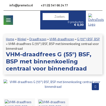
info@premeto.nl
+31 (0) 541 66 24 77
0 producten
€
0,00
Home
»
Winkel
»
Draadfrezen
»
VHM-draadfrezen
»
G (55°) BSF, BSP
»
VHM-draadfrees G (55°) BSF, BSP met binnenkoeling centraal voor
binnendraad
VHM-draadfrees G (55°) BSF,
BSP met binnenkoeling
centraal voor binnendraad