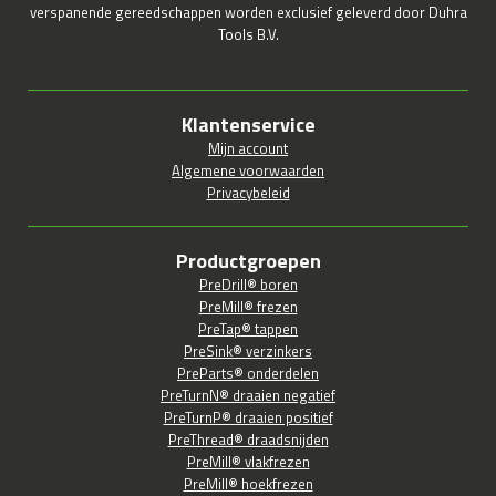
verspanende gereedschappen worden exclusief geleverd door Duhra
Tools B.V.
Klantenservice
Mijn account
Algemene voorwaarden
Privacybeleid
Productgroepen
PreDrill® boren
PreMill® frezen
PreTap® tappen
PreSink® verzinkers
PreParts® onderdelen
PreTurnN® draaien negatief
PreTurnP® draaien positief
PreThread® draadsnijden
PreMill® vlakfrezen
PreMill® hoekfrezen