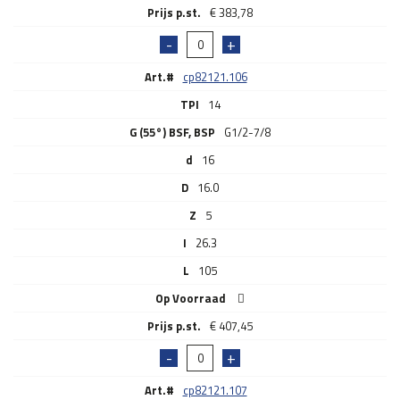
€
383,78
Art.#
cp82121.106
TPI
14
G (55°) BSF, BSP
G1/2-7/8
d
16
D
16.0
Z
5
I
26.3
L
105
Op Voorraad
€
407,45
Art.#
cp82121.107