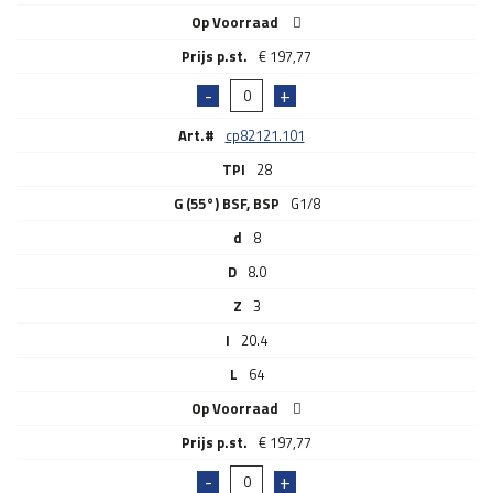
Op Voorraad
€
197,77
Art.#
cp82121.101
TPI
28
G (55°) BSF, BSP
G1/8
d
8
D
8.0
Z
3
I
20.4
L
64
Op Voorraad
€
197,77