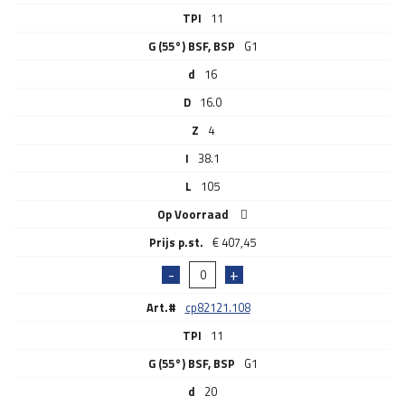
TPI
11
G (55°) BSF, BSP
G1
d
16
D
16.0
Z
4
I
38.1
L
105
Op Voorraad
€
407,45
Art.#
cp82121.108
TPI
11
G (55°) BSF, BSP
G1
d
20