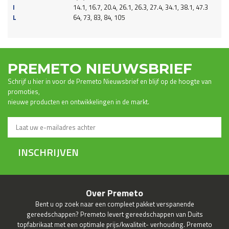
I
14.1, 16.7, 20.4, 26.1, 26.3, 27.4, 34.1, 38.1, 47.3
L
64, 73, 83, 84, 105
PREMETO NIEUWSBRIEF
Schrijf u hier in voor de Premeto Nieuwsbrief en blijf op de hoogte van
promoties,
nieuwe producten en ontwikkelingen in de markt.
INSCHRIJVEN
Over Premeto
Bent u op zoek naar een compleet pakket verspanende
gereedschappen? Premeto levert gereedschappen van Duits
topfabrikaat met een optimale prijs/kwaliteit- verhouding. Premeto