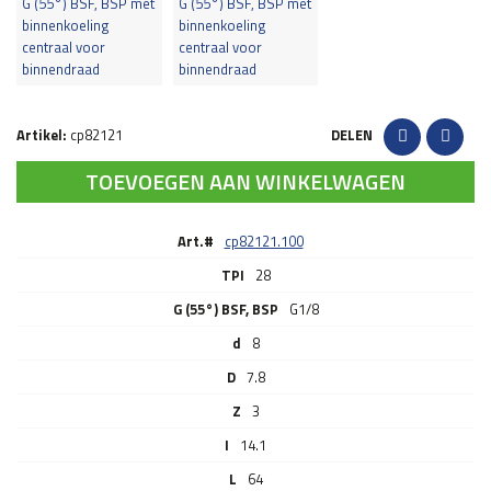
Artikel:
cp82121
DELEN
TOEVOEGEN AAN WINKELWAGEN
Art.#
cp82121.100
TPI
28
G (55°) BSF, BSP
G1/8
d
8
D
7.8
Z
3
I
14.1
L
64