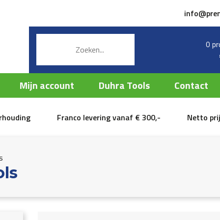
info@pre
0 pr
Mijn account
Duhra Tools
Contact
erhouding
Franco levering vanaf € 300,-
Netto pri
s
ls