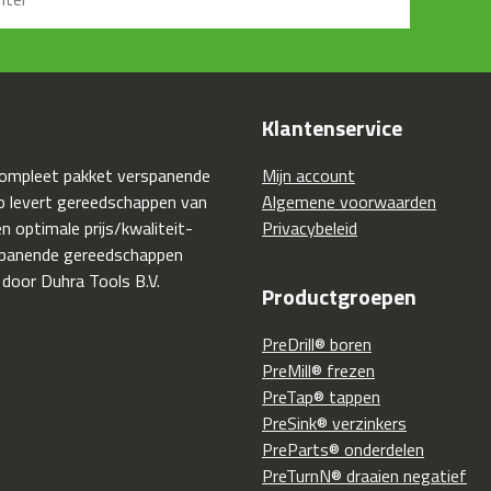
Klantenservice
compleet pakket verspanende
Mijn account
 levert gereedschappen van
Algemene voorwaarden
 optimale prijs/kwaliteit-
Privacybeleid
spanende gereedschappen
 door Duhra Tools B.V.
Productgroepen
PreDrill® boren
PreMill® frezen
PreTap® tappen
PreSink® verzinkers
PreParts® onderdelen
PreTurnN® draaien negatief