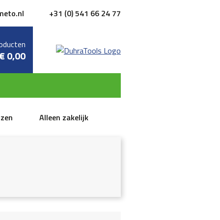
meto.nl
+31 (0) 541 66 24 77
oducten
€
0,00
jzen
Alleen zakelijk