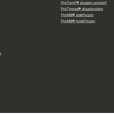
PreTurnP® draaien positief
PreThread® draadsnijden
PreMill® vlakfrezen
PreMill® hoekfrezen
1