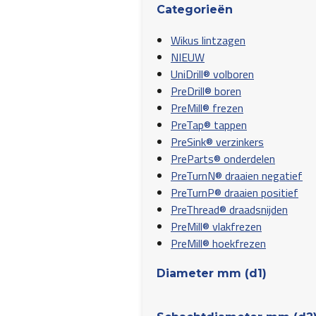
Categorieën
Wikus lintzagen
NIEUW
UniDrill® volboren
PreDrill® boren
PreMill® frezen
PreTap® tappen
PreSink® verzinkers
PreParts® onderdelen
PreTurnN® draaien negatief
PreTurnP® draaien positief
PreThread® draadsnijden
PreMill® vlakfrezen
PreMill® hoekfrezen
Diameter mm (d1)