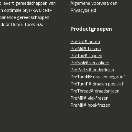
 levert gereedschappen van
Algemene voorwaarden
 optimale prijs/kwaliteit-
Privacybeleid
spanende gereedschappen
 door Duhra Tools B.V.
Productgroepen
PreDrill® boren
PreMill® frezen
PreTap® tappen
PreSink® verzinkers
PreParts® onderdelen
PreTurnN® draaien negatief
PreTurnP® draaien positief
PreThread® draadsnijden
PreMill® vlakfrezen
PreMill® hoekfrezen