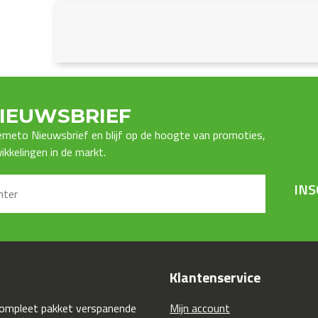
IEUWSBRIEF
Premeto Nieuwsbrief en blijf op de hoogte van promoties,
kkelingen in de markt.
INS
Klantenservice
compleet pakket verspanende
Mijn account