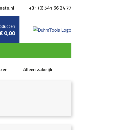
meto.nl
+31 (0) 541 66 24 77
oducten
€
0,00
jzen
Alleen zakelijk