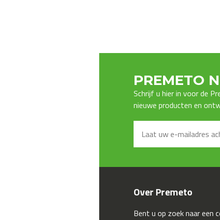
PREMETO N
Schrijf u hier in voor de 
nieuwe producten en ontwi
Over Premeto
Bent u op zoek naar een 