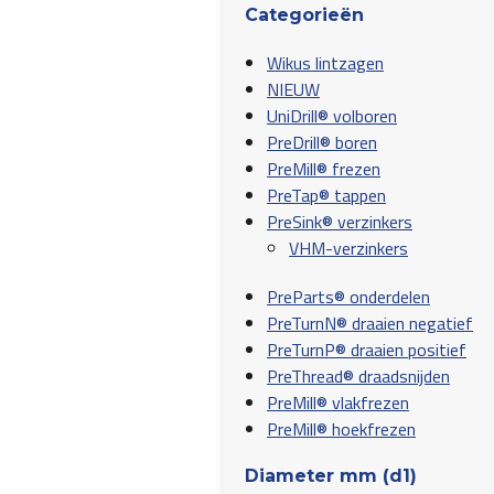
Categorieën
Wikus lintzagen
NIEUW
UniDrill® volboren
PreDrill® boren
PreMill® frezen
PreTap® tappen
PreSink® verzinkers
VHM-verzinkers
PreParts® onderdelen
PreTurnN® draaien negatief
PreTurnP® draaien positief
PreThread® draadsnijden
PreMill® vlakfrezen
PreMill® hoekfrezen
Diameter mm (d1)