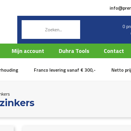
info@pre
0 pr
Mijn account
Duhra Tools
Contact
erhouding
Franco levering vanaf € 300,-
Netto pri
nkers
zinkers