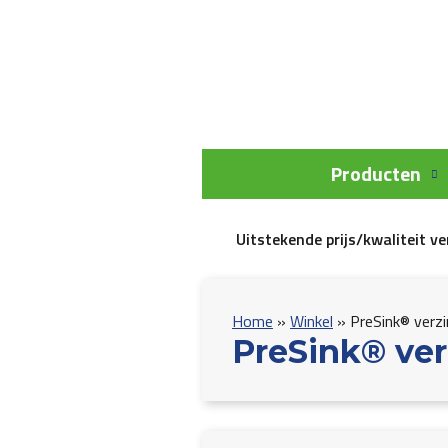
Producten
Uitstekende prijs/kwaliteit v
Home
»
Winkel
»
PreSink® verzi
PreSink® ver