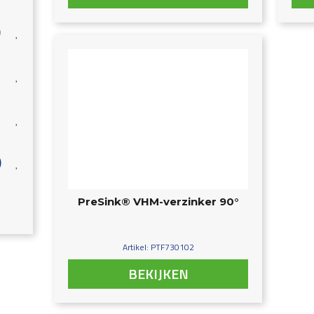
)
)
PreSink® VHM-verzinker 90°
Artikel: PTF730102
BEKIJKEN