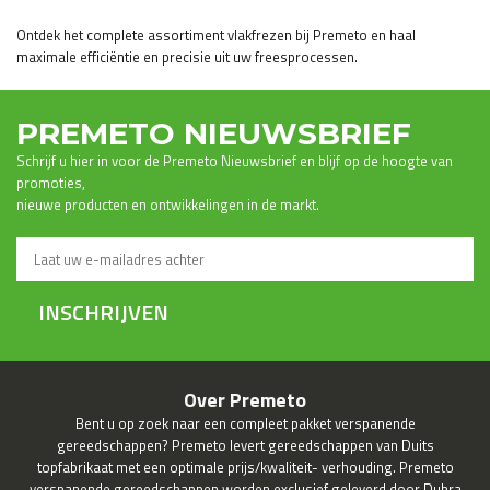
Ontdek het complete assortiment vlakfrezen bij Premeto en haal
maximale efficiëntie en precisie uit uw freesprocessen.
PREMETO NIEUWSBRIEF
Schrijf u hier in voor de Premeto Nieuwsbrief en blijf op de hoogte van
promoties,
nieuwe producten en ontwikkelingen in de markt.
INSCHRIJVEN
Over Premeto
Bent u op zoek naar een compleet pakket verspanende
gereedschappen? Premeto levert gereedschappen van Duits
topfabrikaat met een optimale prijs/kwaliteit- verhouding. Premeto
verspanende gereedschappen worden exclusief geleverd door Duhra