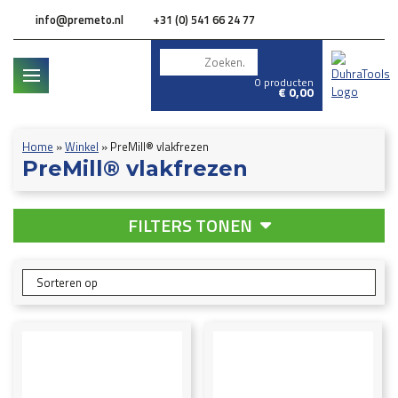
info@premeto.nl
+31 (0) 541 66 24 77
0 producten
€
0,00
Home
»
Winkel
»
PreMill® vlakfrezen
PreMill® vlakfrezen
FILTERS TONEN