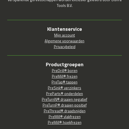
Tools B.V.
Klantenservice
Mijn account
Algemene voorwaarden
Privacybeleid
Productgroepen
PreDrill® boren
PreMill® frezen
PreTap® tappen
PreSink® verzinkers
PreParts® onderdelen
PreTurnN® draaien negatief
PreTurnP® draaien positief
PreThread® draadsnijden
PreMill® vlakfrezen
PreMill® hoekfrezen