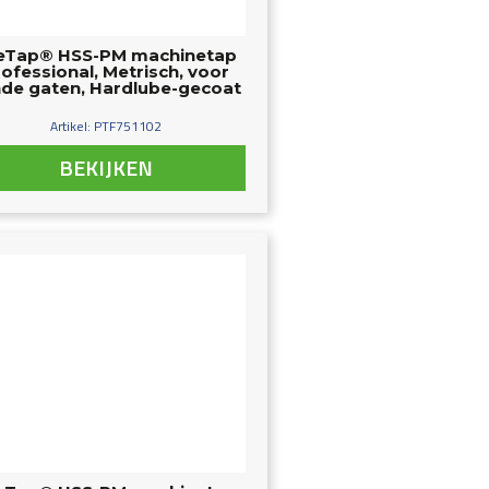
eTap® HSS-PM machinetap
ofessional, Metrisch, voor
nde gaten, Hardlube-gecoat
Artikel: PTF751102
BEKIJKEN