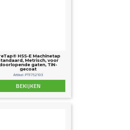
reTap® HSS-E Machinetap
Standaard, Metrisch, voor
doorlopende gaten, TiN-
gecoat
Artikel: PTF752103
BEKIJKEN