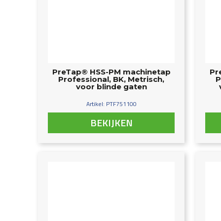
PreTap® HSS-PM machinetap
Pr
Professional, BK, Metrisch,
P
voor blinde gaten
Artikel: PTF751100
BEKIJKEN