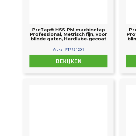
PreTap® HSS-PM machinetap
Pr
Professional, Metrisch fijn, voor
Pro
blinde gaten, Hardlube-gecoat
bli
Artikel: PTF751201
BEKIJKEN