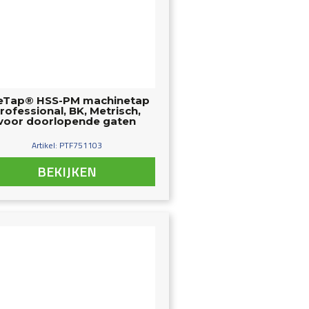
eTap® HSS-PM machinetap
rofessional, BK, Metrisch,
voor doorlopende gaten
Artikel: PTF751103
BEKIJKEN