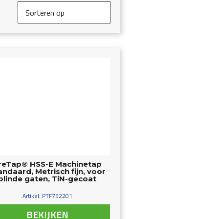
reTap® HSS-E Machinetap
andaard, Metrisch fijn, voor
blinde gaten, TiN-gecoat
Artikel: PTF752201
BEKIJKEN