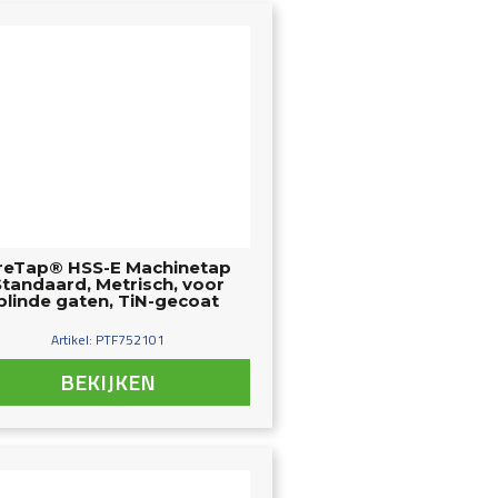
reTap® HSS-E Machinetap
Standaard, Metrisch, voor
blinde gaten, TiN-gecoat
Artikel: PTF752101
BEKIJKEN