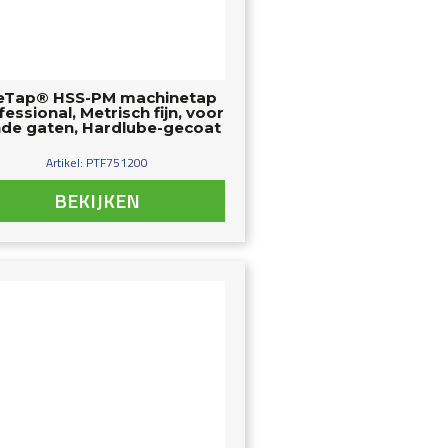
eTap® HSS-PM machinetap
fessional, Metrisch fijn, voor
nde gaten, Hardlube-gecoat
Artikel: PTF751200
BEKIJKEN