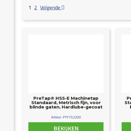
1
2
Volgende
PreTap® HSS-E Machinetap
P
Standaard, Metrisch fijn, voor
St
blinde gaten, Hardlube-gecoat
Artikel: PTF752200
BEKIJKEN