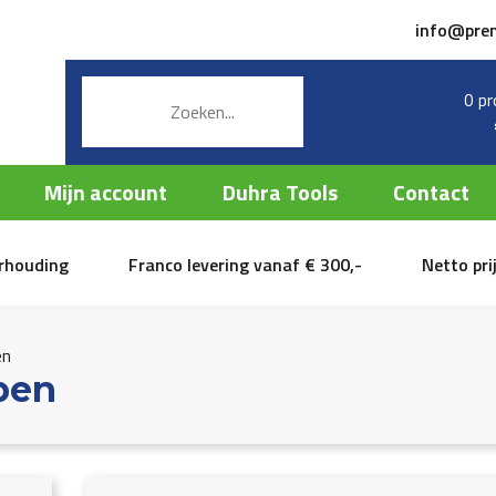
info@pre
0 pr
Mijn account
Duhra Tools
Contact
erhouding
Franco levering vanaf € 300,-
Netto pri
en
pen