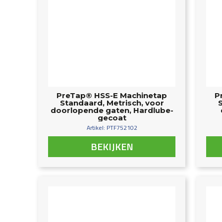
PreTap® HSS-E Machinetap
P
Standaard, Metrisch, voor
doorlopende gaten, Hardlube-
gecoat
Artikel: PTF752102
BEKIJKEN