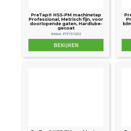
PreTap® HSS-PM machinetap
Pr
Professional, Metrisch fijn, voor
Pr
doorlopende gaten, Hardlube-
bli
gecoat
Artikel: PTF751202
BEKIJKEN