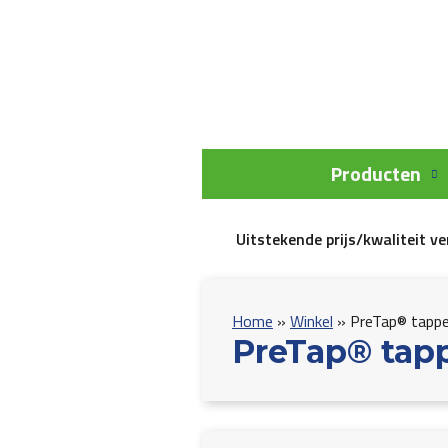
Producten
Uitstekende prijs/kwaliteit v
Home
»
Winkel
»
PreTap® tapp
PreTap® tap