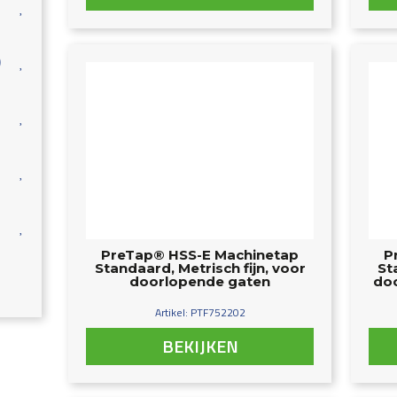
)
PreTap® HSS-E Machinetap
P
Standaard, Metrisch fijn, voor
St
doorlopende gaten
doo
Artikel: PTF752202
BEKIJKEN