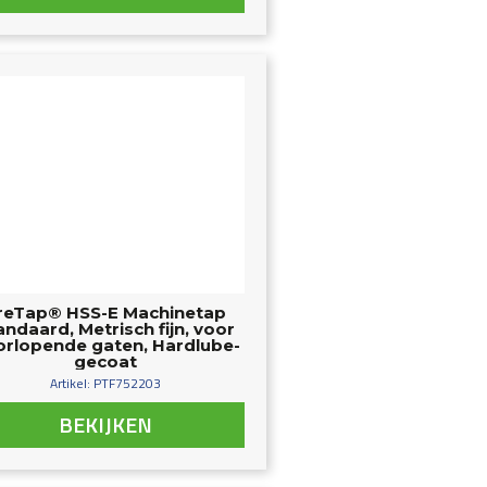
reTap® HSS-E Machinetap
andaard, Metrisch fijn, voor
rlopende gaten, Hardlube-
gecoat
Artikel: PTF752203
BEKIJKEN