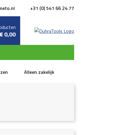
meto.nl
+31 (0) 541 66 24 77
oducten
€
0,00
jzen
Alleen zakelijk