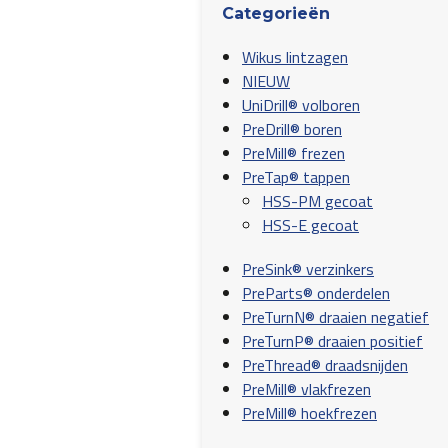
Categorieën
Wikus lintzagen
NIEUW
UniDrill® volboren
PreDrill® boren
PreMill® frezen
PreTap® tappen
HSS-PM gecoat
HSS-E gecoat
PreSink® verzinkers
PreParts® onderdelen
PreTurnN® draaien negatief
PreTurnP® draaien positief
PreThread® draadsnijden
PreMill® vlakfrezen
PreMill® hoekfrezen