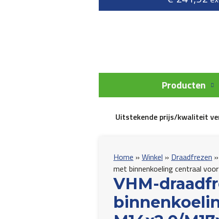
Producten
Uitstekende prijs/kwaliteit v
Home
»
Winkel
»
Draadfrezen
met binnenkoeling centraal voo
VHM-draadfre
binnenkoelin