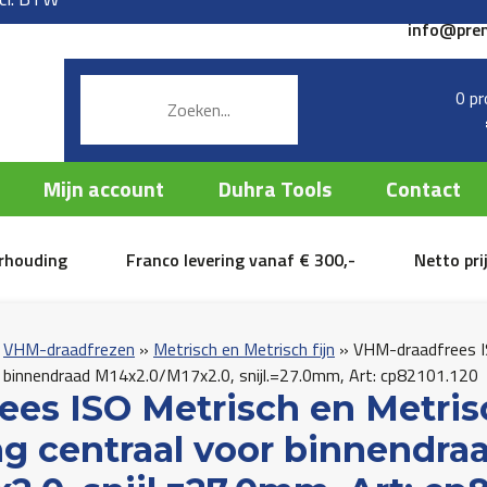
info@pre
0 pr
Mijn account
Duhra Tools
Contact
erhouding
Franco levering vanaf € 300,-
Netto pri
»
VHM-draadfrezen
»
Metrisch en Metrisch fijn
»
VHM-draadfrees IS
r binnendraad M14x2.0/M17x2.0, snijl.=27.0mm, Art: cp82101.120
es ISO Metrisch en Metris
g centraal voor binnendra