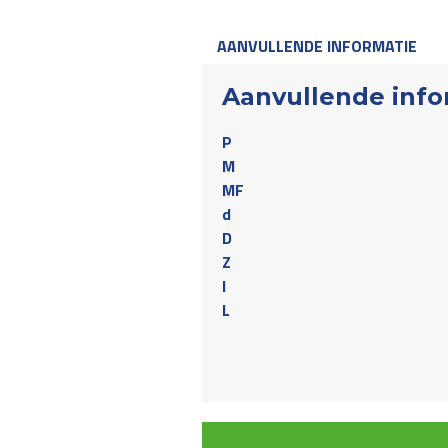
AANVULLENDE INFORMATIE
Aanvullende info
P
M
MF
d
D
Z
I
L