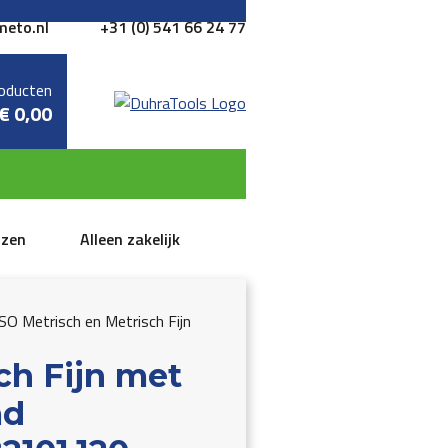
meto.nl
+31 (0) 541 66 24 77
oducten
€
0,00
jzen
Alleen zakelijk
O Metrisch en Metrisch Fijn
ch Fijn met
ad