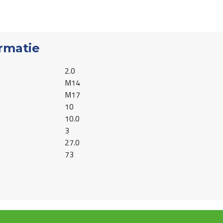
rmatie
2.0
M14
M17
10
10.0
3
27.0
73