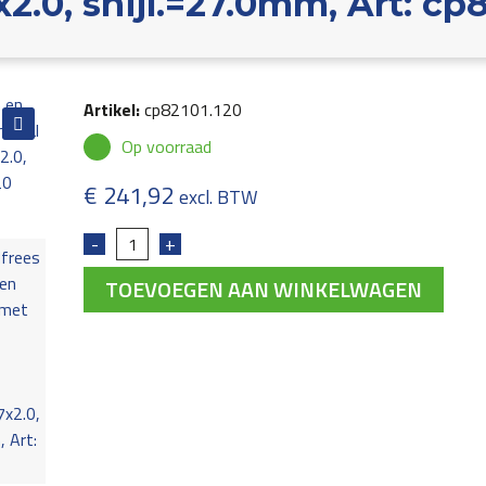
.0, snijl.=27.0mm, Art: cp8
Artikel:
cp82101.120
Op voorraad
€
241,92
excl. BTW
TOEVOEGEN AAN WINKELWAGEN