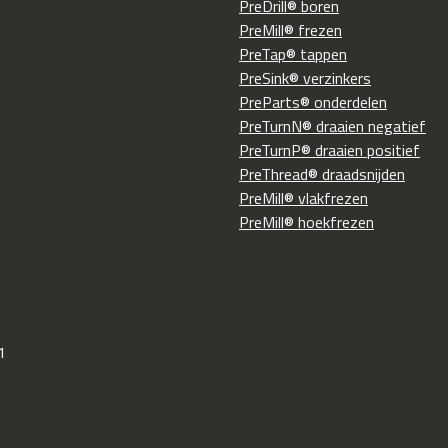
PreDrill® boren
PreMill® frezen
PreTap® tappen
PreSink® verzinkers
PreParts® onderdelen
PreTurnN® draaien negatief
PreTurnP® draaien positief
PreThread® draadsnijden
PreMill® vlakfrezen
PreMill® hoekfrezen
1