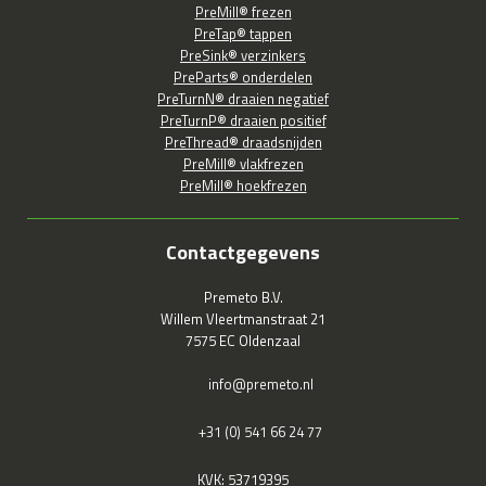
PreMill® frezen
PreTap® tappen
PreSink® verzinkers
PreParts® onderdelen
PreTurnN® draaien negatief
PreTurnP® draaien positief
PreThread® draadsnijden
PreMill® vlakfrezen
PreMill® hoekfrezen
Contactgegevens
Premeto B.V.
Willem Vleertmanstraat 21
7575 EC Oldenzaal
info@premeto.nl
+31 (0) 541 66 24 77
KVK: 53719395