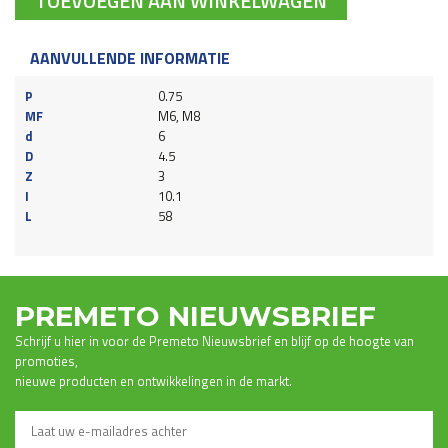
TOEVOEGEN AAN WINKELWAGEN
AANVULLENDE INFORMATIE
P
0.75
MF
M6, M8
d
6
D
4.5
Z
3
I
10.1
L
58
PREMETO NIEUWSBRIEF
Schrijf u hier in voor de Premeto Nieuwsbrief en blijf op de hoogte van
promoties,
nieuwe producten en ontwikkelingen in de markt.