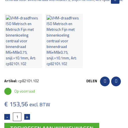
Artikel:
cp82101.102
DELEN
Op voorraad
€
153,56
excl. BTW