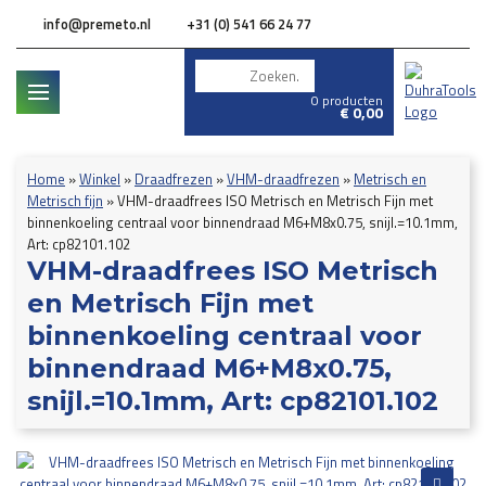
info@premeto.nl
+31 (0) 541 66 24 77
0 producten
€
0,00
Home
»
Winkel
»
Draadfrezen
»
VHM-draadfrezen
»
Metrisch en
Metrisch fijn
»
VHM-draadfrees ISO Metrisch en Metrisch Fijn met
binnenkoeling centraal voor binnendraad M6+M8x0.75, snijl.=10.1mm,
Art: cp82101.102
VHM-draadfrees ISO Metrisch
en Metrisch Fijn met
binnenkoeling centraal voor
binnendraad M6+M8x0.75,
snijl.=10.1mm, Art: cp82101.102