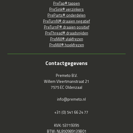
PreTap® tappen
PreSink® verzinkers
PreParts® onderdelen
PreTurnN® draaien negatief
PreTurnP® draaien positief
PreThread® draadsnijden
PreMill® vlakfrezen
PreMill® hoekfrezen
Contactgegevens
Premeto B.V.
Willem Vleertmanstraat 21
7575 EC Oldenzaal
info@premeto.nl
+31 (0) 541 66 24 77
KVK: 53719395
BTW: NL850989139B01