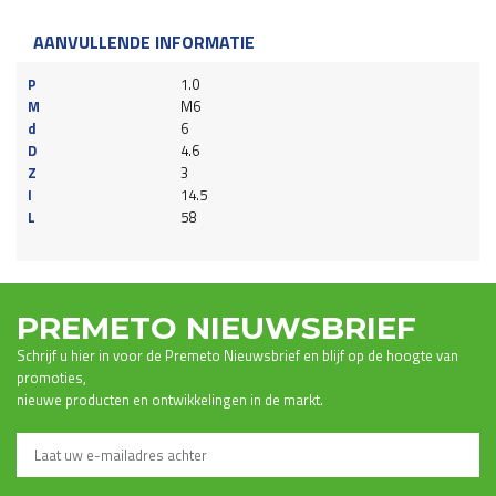
AANVULLENDE INFORMATIE
P
1.0
M
M6
d
6
D
4.6
Z
3
I
14.5
L
58
PREMETO NIEUWSBRIEF
Schrijf u hier in voor de Premeto Nieuwsbrief en blijf op de hoogte van
promoties,
nieuwe producten en ontwikkelingen in de markt.