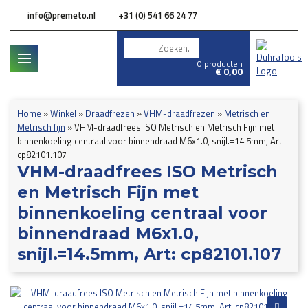
info@premeto.nl
+31 (0) 541 66 24 77
0 producten
€
0,00
Home
»
Winkel
»
Draadfrezen
»
VHM-draadfrezen
»
Metrisch en
Metrisch fijn
»
VHM-draadfrees ISO Metrisch en Metrisch Fijn met
binnenkoeling centraal voor binnendraad M6x1.0, snijl.=14.5mm, Art:
cp82101.107
VHM-draadfrees ISO Metrisch
en Metrisch Fijn met
binnenkoeling centraal voor
binnendraad M6x1.0,
snijl.=14.5mm, Art: cp82101.107