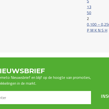
5
13
50
2
0,100 – 0,25
P M K N S H
IEUWSBRIEF
Premeto Nieuwsbrief en blijf op de hoogte van promoties,
kkelingen in de markt.
INS