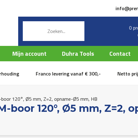
info@pre
0 pr
Mijn account
Duhra Tools
Contact
erhouding
Franco levering vanaf € 300,-
Netto pri
M-boor 120°, Ø5 mm, Z=2, opname-Ø5 mm, HB
M-boor 120°, Ø5 mm, Z=2,