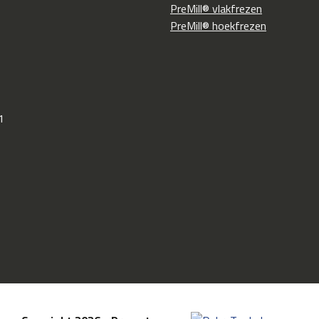
PreMill® vlakfrezen
PreMill® hoekfrezen
1