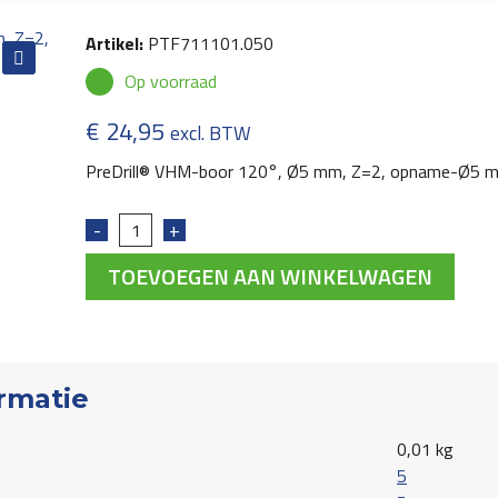
Artikel:
PTF711101.050
Op voorraad
€
24,95
excl. BTW
PreDrill® VHM-boor 120°, Ø5 mm, Z=2, opname-Ø5 
TOEVOEGEN AAN WINKELWAGEN
rmatie
0,01 kg
5