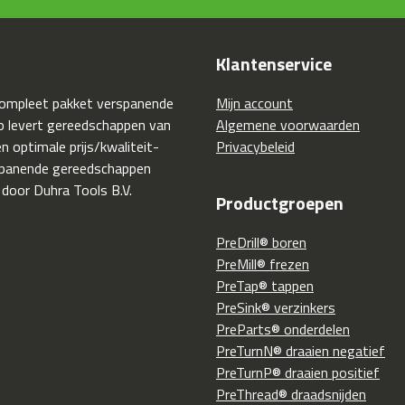
Klantenservice
compleet pakket verspanende
Mijn account
 levert gereedschappen van
Algemene voorwaarden
 optimale prijs/kwaliteit-
Privacybeleid
spanende gereedschappen
 door Duhra Tools B.V.
Productgroepen
PreDrill® boren
PreMill® frezen
PreTap® tappen
PreSink® verzinkers
PreParts® onderdelen
PreTurnN® draaien negatief
PreTurnP® draaien positief
PreThread® draadsnijden