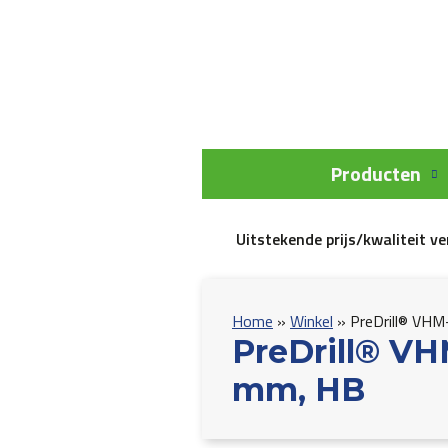
Producten
Uitstekende prijs/kwaliteit v
Home
»
Winkel
»
PreDrill® VH
PreDrill® VH
mm, HB