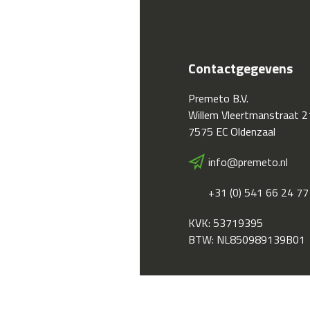
Contactgegevens
Premeto B.V.
Willem Vleertmanstraat 2
7575 EC Oldenzaal
info@premeto.nl
+31 (0) 541 66 24 77
KVK: 53719395
BTW: NL850989139B01