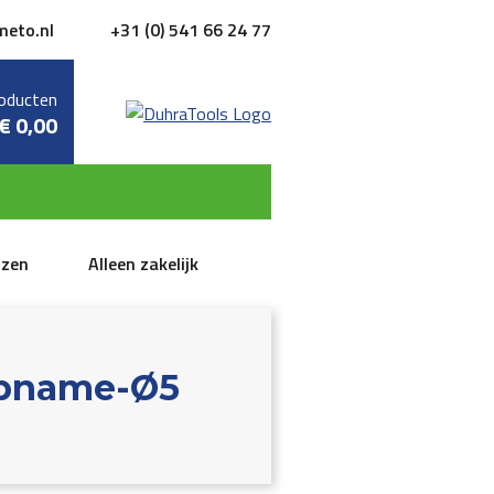
meto.nl
+31 (0) 541 66 24 77
oducten
€
0,00
jzen
Alleen zakelijk
 opname-Ø5