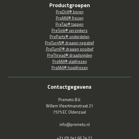
Productgroepen
PreDrill® boren
PreMill® frezen
PreTap® tappen
PreSink® verzinkers
PreParts® onderdelen
PreTurnN® draaien negatief
PreTurnP® draaien positief
PreThread® draadsnijden
PreMill® vlakfrezen
PreMill® hoekfrezen
Contactgegevens
Premeto B.V.
Willem Vleertmanstraat 21
7575 EC Oldenzaal
info@premeto.nl
+31 (0) 541 66 24 77