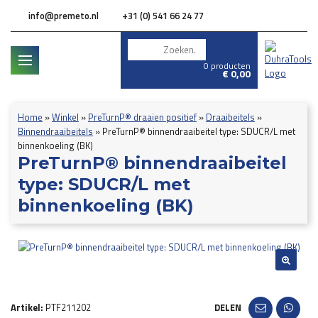
info@premeto.nl
+31 (0) 541 66 24 77
0 producten
€
0,00
Home
»
Winkel
»
PreTurnP® draaien positief
»
Draaibeitels
»
Binnendraaibeitels
»
PreTurnP® binnendraaibeitel type: SDUCR/L met
binnenkoeling (BK)
PreTurnP® binnendraaibeitel
type: SDUCR/L met
binnenkoeling (BK)
Artikel:
PTF211202
DELEN