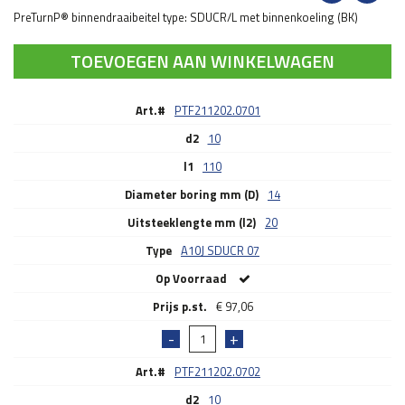
PreTurnP® binnendraaibeitel type: SDUCR/L met binnenkoeling (BK)
TOEVOEGEN AAN WINKELWAGEN
Art.#
PTF211202.0701
d2
10
l1
110
Diameter boring mm (D)
14
Uitsteeklengte mm (l2)
20
Type
A10J SDUCR 07
Op Voorraad
€
97,06
Art.#
PTF211202.0702
d2
10