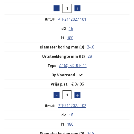
Art.#
PTF211202.1101
d2
16
l1
180
Diameter boring mm (D)
24.8
Uitsteeklengte mm (l2)
29
Type
A16Q SDUCR 11
Op Voorraad
€
97,06
Art.#
PTF211202.1102
d2
16
l1
180
Diameter boring mm (D)
24.8