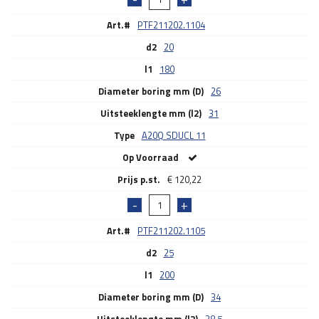
Art.#
PTF211202.1104
d2
20
l1
180
Diameter boring mm (D)
26
Uitsteeklengte mm (l2)
31
Type
A20Q SDUCL 11
Op Voorraad
€
120,22
Art.#
PTF211202.1105
d2
25
l1
200
Diameter boring mm (D)
34
Uitsteeklengte mm (l2)
38.5