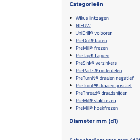
Categorieën
Wikus lintzagen
NIEUW
UniDrill® volboren
PreDrill® boren
PreMill® frezen
PreTap® tappen
PreSink® verzinkers
PreParts® onderdelen
PreTurnN® draaien negatief
PreTurnP® draaien positief
PreThread® draadsnijden
PreMill® vlakfrezen
PreMill® hoekfrezen
Diameter mm (d1)