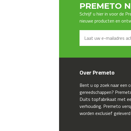
PREMETO N
Schrijf u hier in voor de 
nieuwe producten en ontwi
Over Premeto
Bent u op zoek naar een 
gereedschappen? Premeto
Duits topfabrikaat met een
verhouding. Premeto ver
worden exclusief geleverd