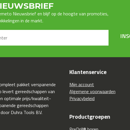
IEUWSBRIEF
Premeto Nieuwsbrief en blijf op de hoogte van promoties,
kkelingen in de markt.
INS
Klantenservice
compleet pakket verspanende
Mijn account
 levert gereedschappen van
Algemene voorwaarden
 optimale prijs/kwaliteit-
Privacybeleid
spanende gereedschappen
 door Duhra Tools B.V.
Productgroepen
PreDrill® boren