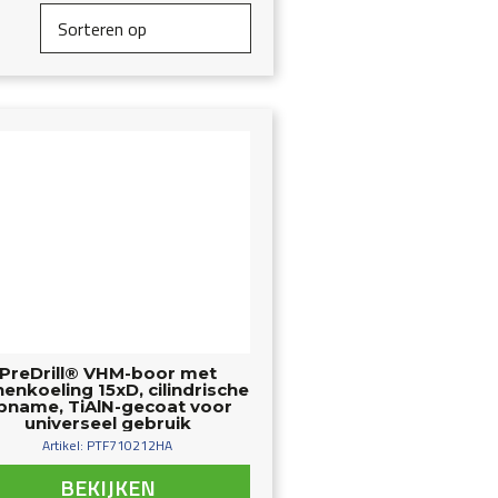
PreDrill® VHM-boor met
nenkoeling 15xD, cilindrische
pname, TiAlN-gecoat voor
universeel gebruik
Artikel: PTF710212HA
BEKIJKEN