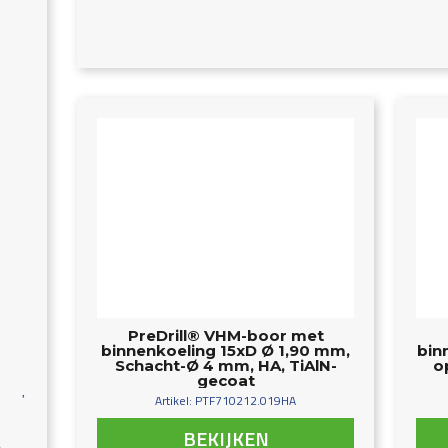
PreDrill® VHM-boor met
binnenkoeling 15xD Ø 1,90 mm,
bin
Schacht-Ø 4 mm, HA, TiAlN-
o
gecoat
Artikel: PTF710212.019HA
BEKIJKEN