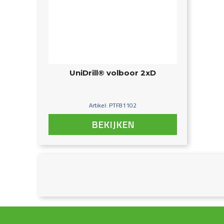
UniDrill® volboor 2xD
Artikel: PTF81102
BEKIJKEN