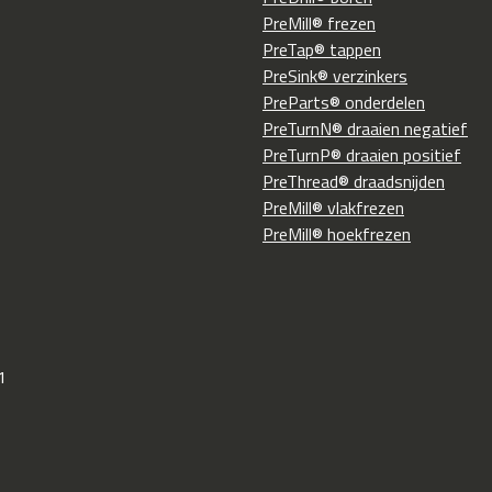
PreMill® frezen
PreTap® tappen
PreSink® verzinkers
PreParts® onderdelen
PreTurnN® draaien negatief
PreTurnP® draaien positief
PreThread® draadsnijden
PreMill® vlakfrezen
PreMill® hoekfrezen
1