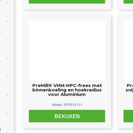
)
PreMill® VHM-HPC-frees met
Pr
binnenkoeling en hoekradius
sn
voor Aluminium
Artikel: PTF613111
BEKIJKEN
)