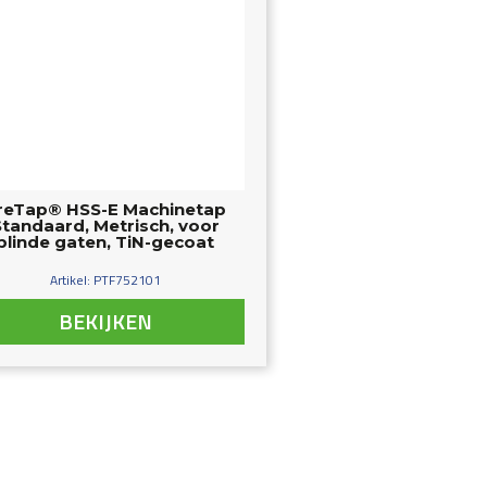
reTap® HSS-E Machinetap
Standaard, Metrisch, voor
blinde gaten, TiN-gecoat
Artikel: PTF752101
BEKIJKEN