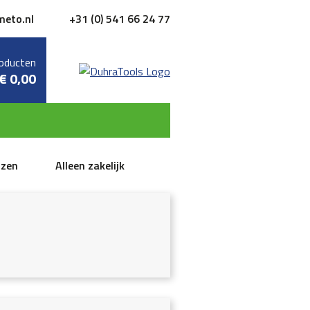
meto.nl
+31 (0) 541 66 24 77
oducten
€
0,00
jzen
Alleen zakelijk