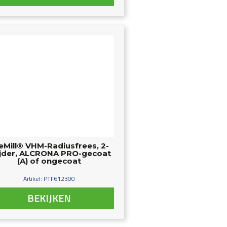
eMill® VHM-Radiusfrees, 2-
ijder, ALCRONA PRO-gecoat
(A) of ongecoat
Artikel: PTF612300
BEKIJKEN