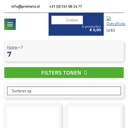
info@premeto.nl
+31 (0) 541 66 24 77
0 producten
€
0,00
Home
»
7
7
FILTERS TONEN