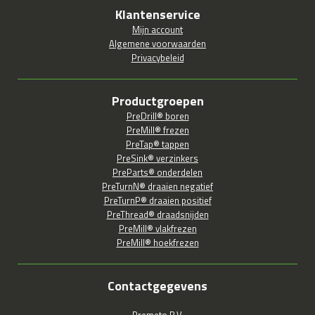
Klantenservice
Mijn account
Algemene voorwaarden
Privacybeleid
Productgroepen
PreDrill® boren
PreMill® frezen
PreTap® tappen
PreSink® verzinkers
PreParts® onderdelen
PreTurnN® draaien negatief
PreTurnP® draaien positief
PreThread® draadsnijden
PreMill® vlakfrezen
PreMill® hoekfrezen
Contactgegevens