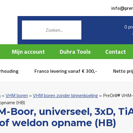
info@pre
0 pr
Mijn account
Duhra Tools
Contact
erhouding
Franco levering vanaf € 300,-
Netto pri
n
»
VHM boren
»
VHM boren zonder binnenkoeling
»
PreDrill® VHM-
n opname (HB)
M-Boor, universeel, 3xD, Ti
) of weldon opname (HB)