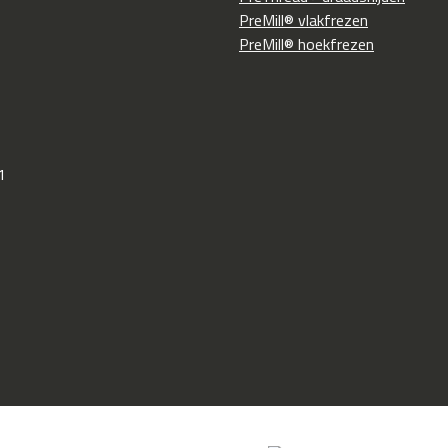
PreMill® vlakfrezen
PreMill® hoekfrezen
1