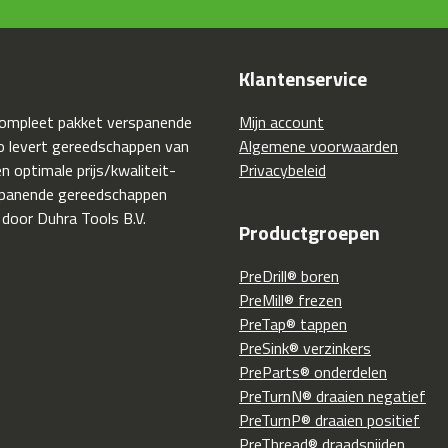
Klantenservice
compleet pakket verspanende
Mijn account
 levert gereedschappen van
Algemene voorwaarden
 optimale prijs/kwaliteit-
Privacybeleid
spanende gereedschappen
 door Duhra Tools B.V.
Productgroepen
PreDrill® boren
PreMill® frezen
PreTap® tappen
PreSink® verzinkers
PreParts® onderdelen
PreTurnN® draaien negatief
PreTurnP® draaien positief
PreThread® draadsnijden