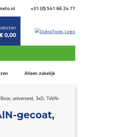
meto.nl
+31 (0) 541 66 24 77
oducten
€
0,00
jzen
Alleen zakelijk
Boor, universeel, 3xD, TiAlN-
AlN-gecoat,