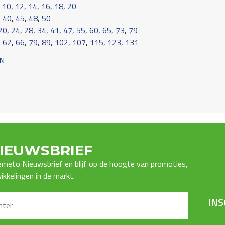
,
10
,
12
,
14
,
16
,
18
,
20
,
40
,
45
,
48
,
50
20
,
24
,
28
,
34
,
41
,
47
,
55
,
60
,
65
,
73
,
79
,
62
,
66
,
79
,
89
,
102
,
107
,
115
,
123
,
131
 N
IEUWSBRIEF
Premeto Nieuwsbrief en blijf op de hoogte van promoties,
kkelingen in de markt.
INS