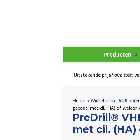
Producten
Uitstekende prijs/kwaliteit v
Home
»
Winkel
»
PreDrill® bore
gecoat, met cil. (HA) of weldo
PreDrill® VH
met cil. (HA