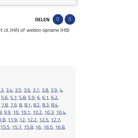
DELEN
t cil. (HA) of weldon opname (HB)
.3
,
3.4
,
3.5
,
3.6
,
3.7
,
3.8
,
3.9
,
4
,
,
5.6
,
5.7
,
5.8
,
5.9
,
6
,
6.1
,
6.2
,
,
7.8
,
7.9
,
8
,
8.1
,
8.2
,
8.3
,
8.4
,
8
,
9.9
,
10
,
10.1
,
10.2
,
10.3
,
10.4
,
1.8
,
11.9
,
12
,
12.2
,
12.5
,
12.7
,
,
15.5
,
15.7
,
15.8
,
16
,
16.5
,
16.8
,