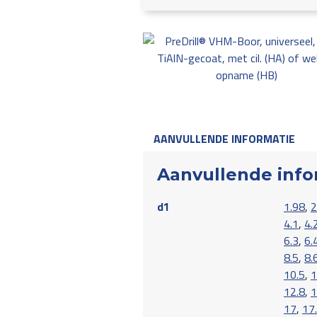
AANVULLENDE INFORMATIE
Aanvullende info
d1
1.98
,
2
4.1
,
4.
6.3
,
6.
8.5
,
8.
10.5
,
1
12.8
,
1
17
,
17