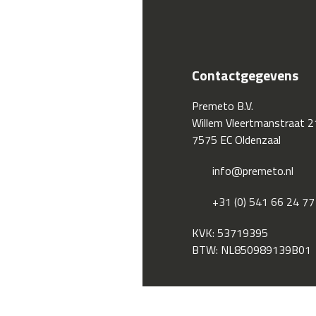
Contactgegevens
Premeto B.V.
Willem Vleertmanstraat 2
7575 EC Oldenzaal
info@premeto.nl
+31 (0) 541 66 24 77
KVK: 53719395
BTW: NL850989139B01