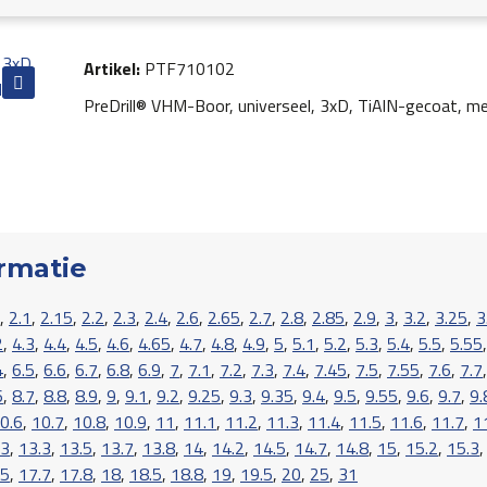
Artikel:
PTF710102
PreDrill® VHM-Boor, universeel, 3xD, TiAlN-gecoat, me
rmatie
,
2.1
,
2.15
,
2.2
,
2.3
,
2.4
,
2.6
,
2.65
,
2.7
,
2.8
,
2.85
,
2.9
,
3
,
3.2
,
3.25
,
3
2
,
4.3
,
4.4
,
4.5
,
4.6
,
4.65
,
4.7
,
4.8
,
4.9
,
5
,
5.1
,
5.2
,
5.3
,
5.4
,
5.5
,
5.55
4
,
6.5
,
6.6
,
6.7
,
6.8
,
6.9
,
7
,
7.1
,
7.2
,
7.3
,
7.4
,
7.45
,
7.5
,
7.55
,
7.6
,
7.7
6
,
8.7
,
8.8
,
8.9
,
9
,
9.1
,
9.2
,
9.25
,
9.3
,
9.35
,
9.4
,
9.5
,
9.55
,
9.6
,
9.7
,
9.
0.6
,
10.7
,
10.8
,
10.9
,
11
,
11.1
,
11.2
,
11.3
,
11.4
,
11.5
,
11.6
,
11.7
,
1
3
,
13.3
,
13.5
,
13.7
,
13.8
,
14
,
14.2
,
14.5
,
14.7
,
14.8
,
15
,
15.2
,
15.3
.5
,
17.7
,
17.8
,
18
,
18.5
,
18.8
,
19
,
19.5
,
20
,
25
,
31