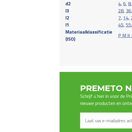
d2
4
,
6
,
8
l3
28
,
36
l2
7
,
14
,
l1
45
,
55
Materiaalklassificatie
P M K
(ISO)
PREMETO N
Schrijf u hier in voor de 
nieuwe producten en ontwi