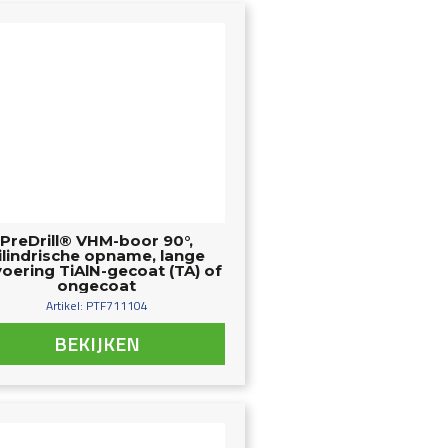
PreDrill® VHM-boor 90°,
ilindrische opname, lange
voering TiAlN-gecoat (TA) of
ongecoat
Artikel: PTF711104
BEKIJKEN