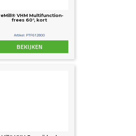
reMill® VHM Multifunction-
frees 60°, kort
Artikel: PTF612800
BEKIJKEN