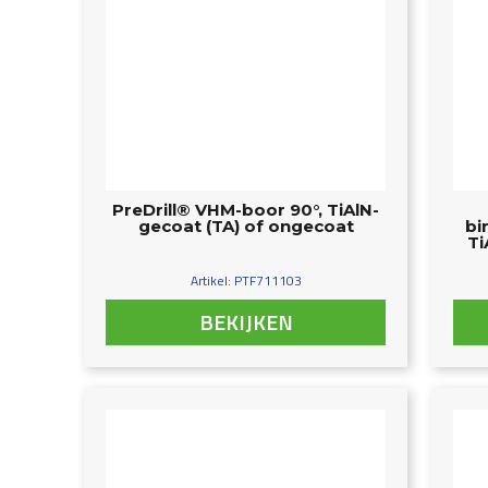
PreDrill® VHM-boor 90°, TiAlN-
gecoat (TA) of ongecoat
bi
Ti
Artikel: PTF711103
BEKIJKEN