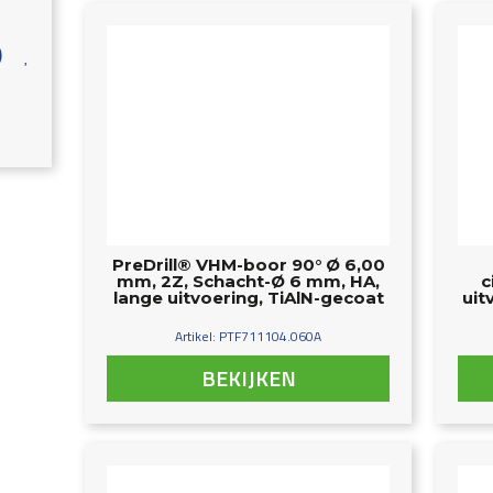
)
PreDrill® VHM-boor 90° Ø 6,00
mm, 2Z, Schacht-Ø 6 mm, HA,
c
lange uitvoering, TiAlN-gecoat
uit
Artikel: PTF711104.060A
BEKIJKEN