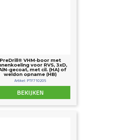
PreDrill® VHM-boor met
nnenkoeling voor RVS, 3xD,
AlN-gecoat, met cil. (HA) of
weldon opname (HB)
Artikel: PTF710205
BEKIJKEN