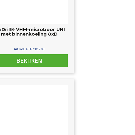
eDrill® VHM-microboor UNI
met binnenkoeling 8xD
Artikel: PTF710210
BEKIJKEN