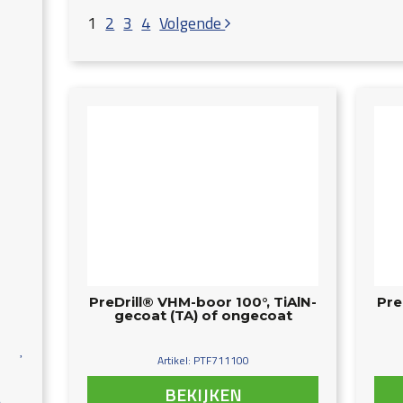
1
2
3
4
Volgende
PreDrill® VHM-boor 100°, TiAlN-
Pre
gecoat (TA) of ongecoat
Artikel: PTF711100
BEKIJKEN