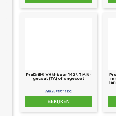
)
PreDrill® VHM-boor 142°, TiAlN-
Pre
gecoat (TA) of ongecoat
mm
lan
Artikel: PTF711102
BEKIJKEN