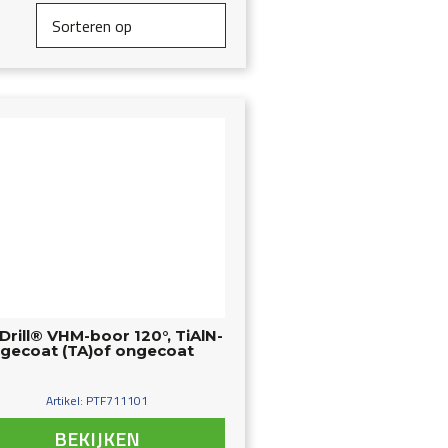
Drill® VHM-boor 120°, TiAlN-
gecoat (TA)of ongecoat
Artikel: PTF711101
BEKIJKEN