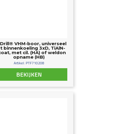
Drill® VHM-boor, universeel
t binnenkoeling 3xD, TiAlN-
oat, met cil. (HA) of weldon
opname (HB)
Artikel: PTF710208
BEKIJKEN