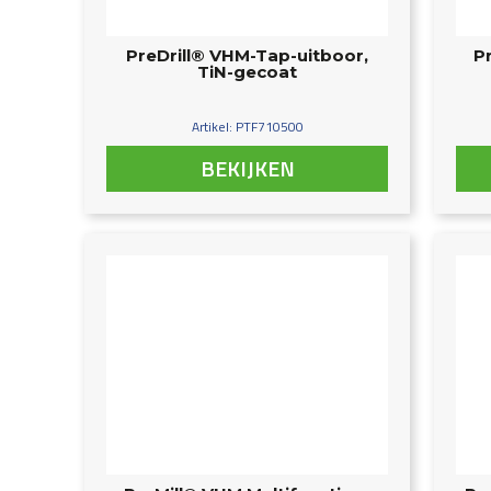
PreDrill® VHM-Tap-uitboor,
P
TiN-gecoat
Artikel: PTF710500
BEKIJKEN