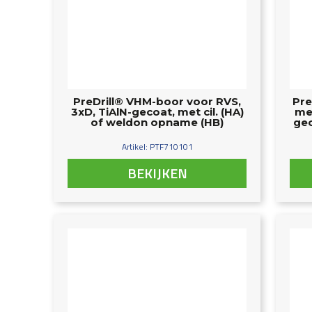
PreDrill® VHM-boor voor RVS,
Pre
3xD, TiAlN-gecoat, met cil. (HA)
me
of weldon opname (HB)
gec
Artikel: PTF710101
BEKIJKEN