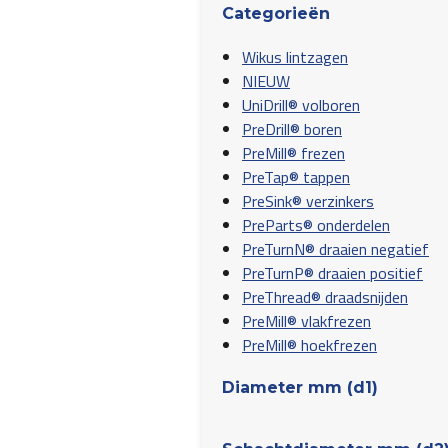
Categorieën
Wikus lintzagen
NIEUW
UniDrill® volboren
PreDrill® boren
PreMill® frezen
PreTap® tappen
PreSink® verzinkers
PreParts® onderdelen
PreTurnN® draaien negatief
PreTurnP® draaien positief
PreThread® draadsnijden
PreMill® vlakfrezen
PreMill® hoekfrezen
Diameter mm (d1)