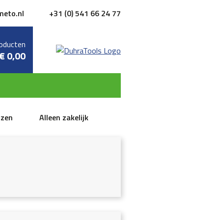
meto.nl
+31 (0) 541 66 24 77
oducten
€
0,00
jzen
Alleen zakelijk