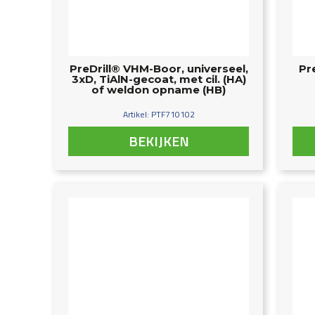
PreDrill® VHM-Boor, universeel,
Pr
3xD, TiAlN-gecoat, met cil. (HA)
of weldon opname (HB)
Artikel: PTF710102
BEKIJKEN