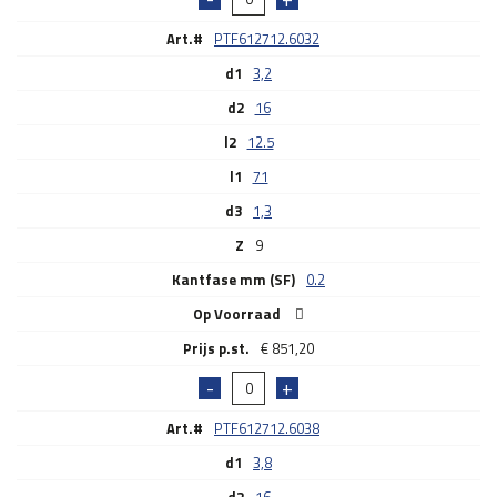
Art.#
PTF612712.6032
d1
3,2
d2
16
l2
12.5
l1
71
d3
1,3
Z
9
Kantfase mm (SF)
0.2
Op Voorraad
€
851,20
Art.#
PTF612712.6038
d1
3,8
d2
16