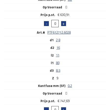
Op Voorraad
€
630,91
Art.#
PTF612712.6028
d1
2,8
d2
16
l2
11
l1
80
d3
8.5
Z
9
Kantfase mm (SF)
0.2
Op Voorraad
€
747,69