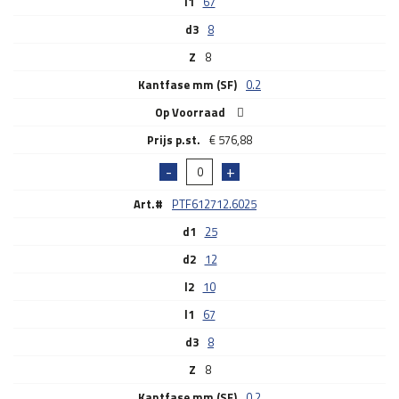
l1
67
d3
8
Z
8
Kantfase mm (SF)
0.2
Op Voorraad
€
576,88
Art.#
PTF612712.6025
d1
25
d2
12
l2
10
l1
67
d3
8
Z
8
Kantfase mm (SF)
0.2