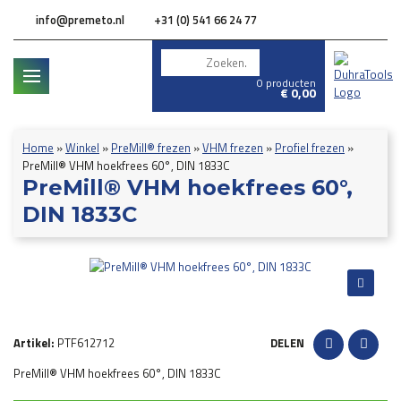
info@premeto.nl
+31 (0) 541 66 24 77
0 producten
€
0,00
Home
»
Winkel
»
PreMill® frezen
»
VHM frezen
»
Profiel frezen
»
PreMill® VHM hoekfrees 60°, DIN 1833C
PreMill® VHM hoekfrees 60°,
DIN 1833C
Artikel:
PTF612712
DELEN
PreMill® VHM hoekfrees 60°, DIN 1833C