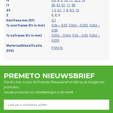
l1
60
,
63
,
67
,
71
,
80
d3
1,3
,
6.7
,
7
,
8
,
8.5
,
15
Z
6, 8, 9
Kantfase mm (SF)
0.2
fz voorfrezen (Fz in mm)
0.04 – 0.05
,
0.045 – 0.055
,
0.045 –
0.06
fz nafrezen (Fz in mm)
0.035 – 0.045
,
0.04 – 0.05
,
0.045 –
0.055
Materiaalklassificatie
P M K N
(ISO)
PREMETO NIEUWSBRIEF
Schrijf u hier in voor de Premeto Nieuwsbrief en blijf op de hoogte van
promoties,
nieuwe producten en ontwikkelingen in de markt.