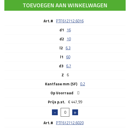
TOEVOEGEN AAN WINKELWAGEN
Art.#
PTF612712.6016
d1
16
d2
10
l2
6.3
l1
60
d3
6.7
Z
6
Kantfase mm (SF)
0.2
Op Voorraad
€
447,99
Art.#
PTF612712.6020