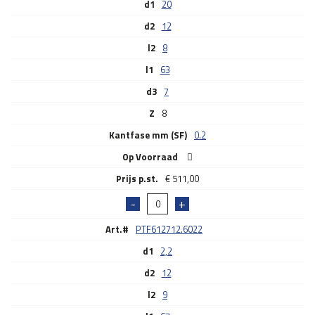
d1
20
d2
12
l2
8
l1
63
d3
7
Z
8
Kantfase mm (SF)
0.2
Op Voorraad
€
511,00
Art.#
PTF612712.6022
d1
2,2
d2
12
l2
9