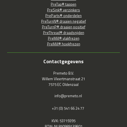
PreTap® tappen
PreSink® verzinkers
PreParts® onderdelen
PreTurnN® draaien negatief
PreTurnP® draaien positief
PreThread® draadsnijden
PreMill® vlakfrezen
PreMill® hoekfrezen
Contactgegevens
Premeto B.V.
Willem Vleertmanstraat 21
7575 EC Oldenzaal
info@premeto.nl
+31 (0) 541 66 24 77
KVK: 53719395
BTW: NL850989139B01