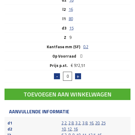
l2
16
l1
80
d3
15
Z
9
Kantfase mm (SF)
0.2
Op Voorraad
€
972,51
TOEVOEGEN AAN WINKELWAGEN
AANVULLENDE INFORMATIE
d1
2,2
,
2,8
,
3,2
,
3,8
,
16
,
20
,
25
d2
10
,
12
,
16
l2
6.3
,
8
,
9
,
10
,
11
,
12.5
,
16