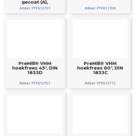
gecoat (A),
ALDURA-gecoat
Artikel: PTF612701
Artikel: PTF612706
(AD) of ongecoat
PreMill® VHM
PreMill® VHM
hoekfrees 45°, DIN
hoekfrees 60°, DIN
1833D
1833C
Artikel: PTF612707
Artikel: PTF612712