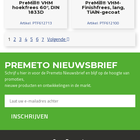
PreMill® VHM
PreMill® VHM-
hoekfrees 60°, DIN
Finishfrees, lang,
1833D
TiAlN-gecoat
Artikel: PTF612713
Artikel: PTF612100
1
2
3
4
5
6
7
Volgende
PREMETO NIEUWSBRIEF
Schrijf u hier in voor de Premeto Nieuwsbrief en blijf op de hoogte van
promoties,
nieuwe producten en ontwikkelingen in de markt.
INSCHRIJVEN