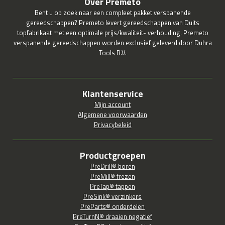
Over Premeto
Bent u op zoek naar een compleet pakket verspanende
gereedschappen? Premeto levert gereedschappen van Duits
topfabrikaat met een optimale prijs/kwaliteit- verhouding. Premeto
verspanende gereedschappen worden exclusief geleverd door Duhra
Tools B.V.
Klantenservice
Mijn account
Algemene voorwaarden
Privacybeleid
Productgroepen
PreDrill® boren
PreMill® frezen
PreTap® tappen
PreSink® verzinkers
PreParts® onderdelen
PreTurnN® draaien negatief