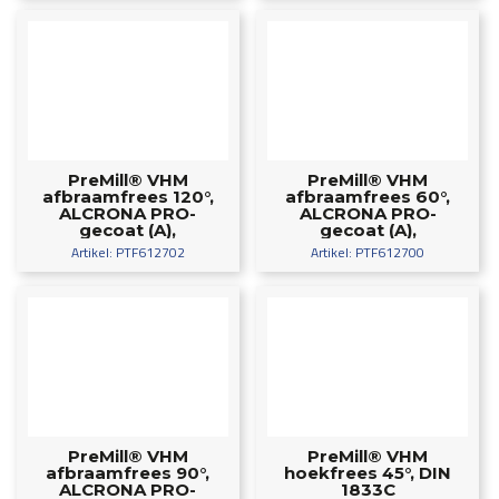
PreMill® VHM
PreMill® VHM
afbraamfrees 120°,
afbraamfrees 60°,
ALCRONA PRO-
ALCRONA PRO-
gecoat (A),
gecoat (A),
ALDURA-gecoat
ALDURA-gecoat
Artikel: PTF612702
Artikel: PTF612700
(AD) of ongecoat
(AD) of ongecoat
PreMill® VHM
PreMill® VHM
afbraamfrees 90°,
hoekfrees 45°, DIN
ALCRONA PRO-
1833C