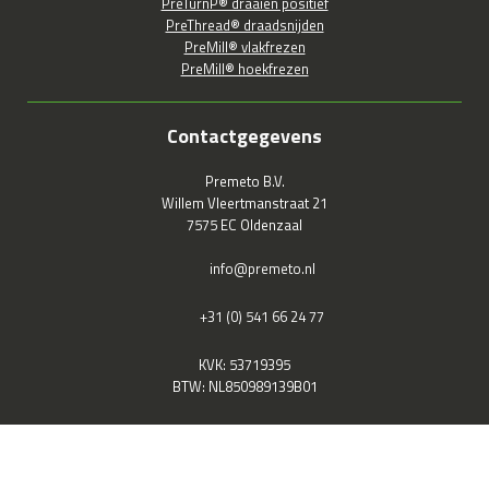
PreTurnP® draaien positief
PreThread® draadsnijden
PreMill® vlakfrezen
PreMill® hoekfrezen
Contactgegevens
Premeto B.V.
Willem Vleertmanstraat 21
7575 EC Oldenzaal
info@premeto.nl
+31 (0) 541 66 24 77
KVK: 53719395
BTW: NL850989139B01