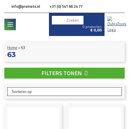
info@premeto.nl
+31 (0) 541 66 24 77
0 producten
€
0,00
Home
»
63
63
FILTERS TONEN