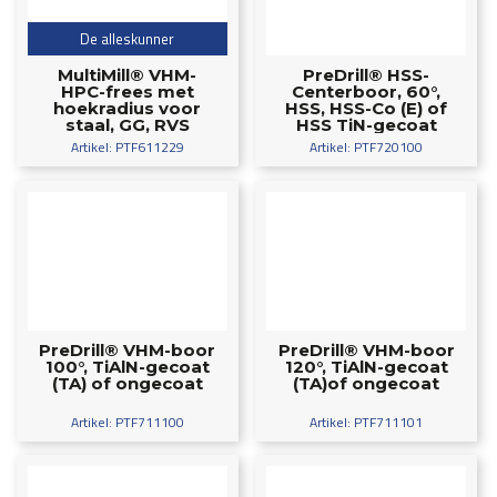
De alleskunner
MultiMill® VHM-
PreDrill® HSS-
HPC-frees met
Centerboor, 60°,
hoekradius voor
HSS, HSS-Co (E) of
staal, GG, RVS
HSS TiN-gecoat
MnS1-gecoat
(TIN)
Artikel: PTF611229
Artikel: PTF720100
PreDrill® VHM-boor
PreDrill® VHM-boor
100°, TiAlN-gecoat
120°, TiAlN-gecoat
(TA) of ongecoat
(TA)of ongecoat
Artikel: PTF711100
Artikel: PTF711101