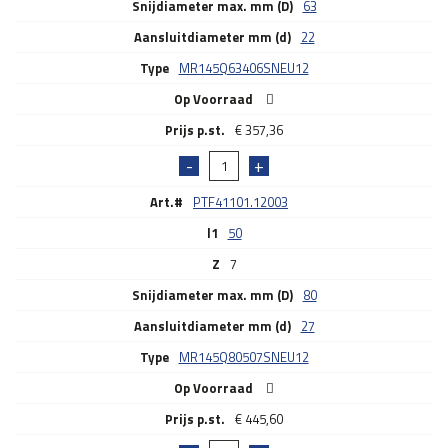
Snijdiameter max. mm (D)
63
Aansluitdiameter mm (d)
22
Type
MR145Q63406SNEU12
Op Voorraad
€
357,36
Art.#
PTF41101.12003
l1
50
Z
7
Snijdiameter max. mm (D)
80
Aansluitdiameter mm (d)
27
Type
MR145Q80507SNEU12
Op Voorraad
€
445,60