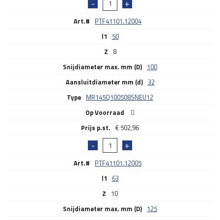
Art.#
PTF41101.12004
l1
50
Z
8
Snijdiameter max. mm (D)
100
Aansluitdiameter mm (d)
32
Type
MR145Q100508SNEU12
Op Voorraad
€
502,96
Art.#
PTF41101.12005
l1
63
Z
10
Snijdiameter max. mm (D)
125