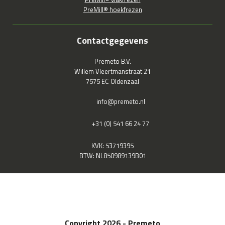
PreMill® hoekfrezen
Contactgegevens
Premeto B.V.
Willem Vleertmanstraat 21
7575 EC Oldenzaal
info@premeto.nl
+31 (0) 541 66 24 77
KVK: 53719395
BTW: NL850989139B01
Copyright 2026 - Premeto