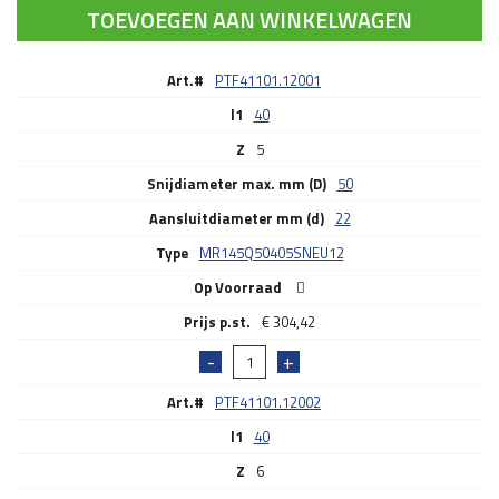
TOEVOEGEN AAN WINKELWAGEN
Art.#
PTF41101.12001
l1
40
Z
5
Snijdiameter max. mm (D)
50
Aansluitdiameter mm (d)
22
Type
MR145Q50405SNEU12
Op Voorraad
€
304,42
Art.#
PTF41101.12002
l1
40
Z
6