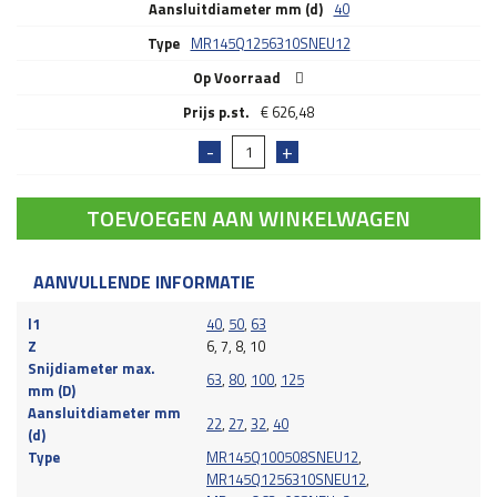
Aansluitdiameter mm (d)
40
Type
MR145Q1256310SNEU12
Op Voorraad
€
626,48
TOEVOEGEN AAN WINKELWAGEN
AANVULLENDE INFORMATIE
l1
40
,
50
,
63
Z
6, 7, 8, 10
Snijdiameter max.
63
,
80
,
100
,
125
mm (D)
Aansluitdiameter mm
22
,
27
,
32
,
40
(d)
Type
MR145Q100508SNEU12
,
MR145Q1256310SNEU12
,