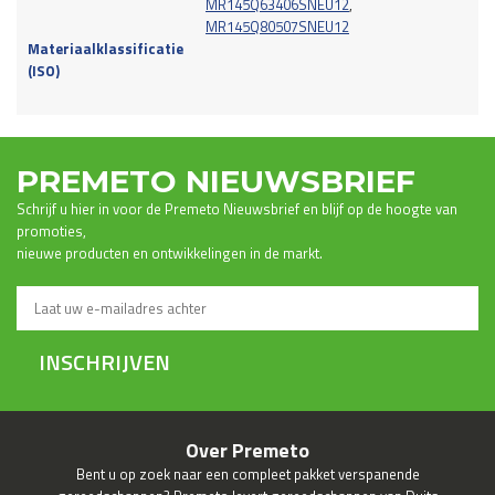
MR145Q63406SNEU12
,
MR145Q80507SNEU12
Materiaalklassificatie
(ISO)
PREMETO NIEUWSBRIEF
Schrijf u hier in voor de Premeto Nieuwsbrief en blijf op de hoogte van
promoties,
nieuwe producten en ontwikkelingen in de markt.
INSCHRIJVEN
Over Premeto
Bent u op zoek naar een compleet pakket verspanende