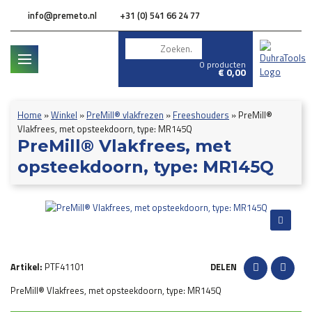
info@premeto.nl
+31 (0) 541 66 24 77
0 producten
€
0,00
Home
»
Winkel
»
PreMill® vlakfrezen
»
Freeshouders
»
PreMill®
Vlakfrees, met opsteekdoorn, type: MR145Q
PreMill® Vlakfrees, met
opsteekdoorn, type: MR145Q
Artikel:
PTF41101
DELEN
PreMill® Vlakfrees, met opsteekdoorn, type: MR145Q