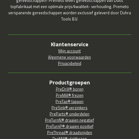
gereedschappen? Premeto levert gereedschappen van Duits
topfabrikaat met een optimale prijs/kwaliteit- verhouding. Premeto
verspanende gereedschappen worden exclusief geleverd door Duhra
Tools B.V.
Klantenservice
Mijn account
Algemene voorwaarden
Privacybeleid
Productgroepen
PreDrill® boren
PreMill® frezen
PreTap® tappen
PreSink® verzinkers
PreParts® onderdelen
PreTurnN® draaien negatief
PreTurnP® draaien positief
PreThread® draadsnijden
PreMill® vlakfrezen