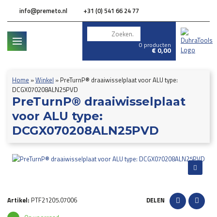
info@premeto.nl
+31 (0) 541 66 24 77
0 producten
€
0,00
Home
»
Winkel
»
PreTurnP® draaiwisselplaat voor ALU type:
DCGX070208ALN25PVD
PreTurnP® draaiwisselplaat
voor ALU type:
DCGX070208ALN25PVD
Artikel:
PTF21205.07006
DELEN