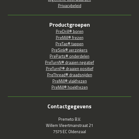
Privacybeleid
Productgroepen
PreDrill® boren
PreMill® frezen
PreTap® tappen
PreSink® verzinkers
PreParts® onderdelen
PreTurnN® draaien negatief
PreTurnP® draaien positief
PreThread® draadsnijden
PreMill® vlakfrezen
PreMill® hoekfrezen
Contactgegevens
Premeto B.V.
Willem Vleertmanstraat 21
7575 EC Oldenzaal