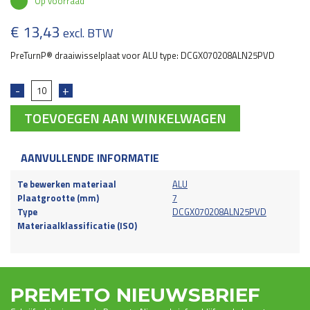
Op voorraad
€
13,43
excl. BTW
PreTurnP® draaiwisselplaat voor ALU type: DCGX070208ALN25PVD
TOEVOEGEN AAN WINKELWAGEN
AANVULLENDE INFORMATIE
Te bewerken materiaal
ALU
Plaatgrootte (mm)
7
Type
DCGX070208ALN25PVD
Materiaalklassificatie (ISO)
PREMETO NIEUWSBRIEF