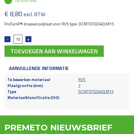
Op voorraad
€
8,80
excl. BTW
PreTurnP® draaiwisselplaat voor RVS type: DCMT070204DLM15
TOEVOEGEN AAN WINKELWAGEN
AANVULLENDE INFORMATIE
Te bewerken materiaal
RVS
Plaatgrootte (mm)
7
Type
DCMT070204DLM15
Materiaalklassificatie (ISO)
PREMETO NIEUWSBRIEF