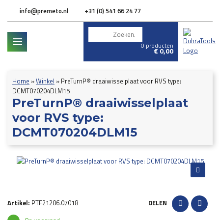
info@premeto.nl
+31 (0) 541 66 24 77
0 producten
€
0,00
Home
»
Winkel
»
PreTurnP® draaiwisselplaat voor RVS type:
DCMT070204DLM15
PreTurnP® draaiwisselplaat
voor RVS type:
DCMT070204DLM15
Artikel:
PTF21206.07018
DELEN