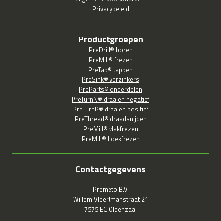
Privacybeleid
Productgroepen
PreDrill® boren
PreMill® frezen
PreTap® tappen
PreSink® verzinkers
PreParts® onderdelen
PreTurnN® draaien negatief
PreTurnP® draaien positief
PreThread® draadsnijden
PreMill® vlakfrezen
PreMill® hoekfrezen
Contactgegevens
Premeto B.V.
Willem Vleertmanstraat 21
7575 EC Oldenzaal